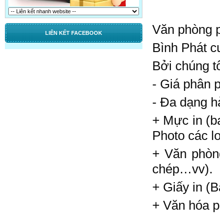
Văn phòng p
LIÊN KẾT FACEBOOK
Bình Phát c
Bởi chúng tô
- Giá phân 
- Đa dạng 
+ Mực in (b
Photo các l
+ Văn phòng 
chép…vv).
+ Giấy in 
+ Văn hóa ph