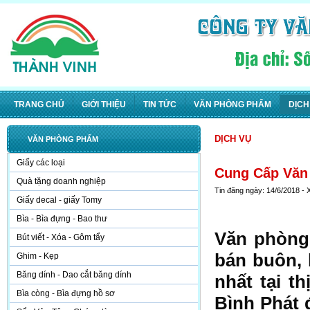
TRANG CHỦ
GIỚI THIỆU
TIN TỨC
VĂN PHÒNG PHẨM
DỊCH
DỊCH VỤ
VĂN PHÒNG PHẨM
Giấy các loại
Cung Cấp Văn 
Quà tặng doanh nghiệp
Tin đăng ngày: 14/6/2018 -
Giấy decal - giấy Tomy
Bìa - Bìa đựng - Bao thư
Văn phòng
Bút viết - Xóa - Gôm tẩy
bán buôn, 
Ghim - Kẹp
Băng dính - Dao cắt băng dính
nhất tại t
Bìa còng - Bìa đựng hồ sơ
Bình Phát 