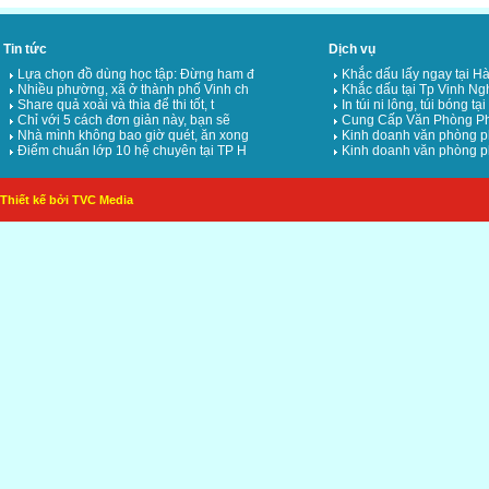
Tin tức
Dịch vụ
Lựa chọn đồ dùng học tập: Đừng ham đ
Khắc dấu lấy ngay tại Hà
Nhiều phường, xã ở thành phố Vinh ch
Khắc dấu tại Tp Vinh Ng
Share quả xoài và thìa để thi tốt, t
In túi ni lông, túi bóng tạ
Chỉ với 5 cách đơn giản này, bạn sẽ
Cung Cấp Văn Phòng Ph
Nhà mình không bao giờ quét, ăn xong
Kinh doanh văn phòng p
Điểm chuẩn lớp 10 hệ chuyên tại TP H
Kinh doanh văn phòng p
Thiết kế bởi TVC Media