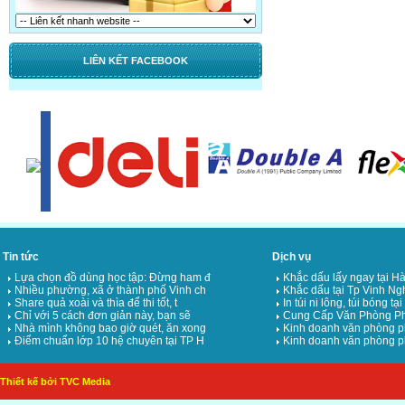
LIÊN KẾT FACEBOOK
Tin tức
Dịch vụ
Lựa chọn đồ dùng học tập: Đừng ham đ
Khắc dấu lấy ngay tại Hà
Nhiều phường, xã ở thành phố Vinh ch
Khắc dấu tại Tp Vinh Ng
Share quả xoài và thìa để thi tốt, t
In túi ni lông, túi bóng tạ
Chỉ với 5 cách đơn giản này, bạn sẽ
Cung Cấp Văn Phòng Ph
Nhà mình không bao giờ quét, ăn xong
Kinh doanh văn phòng p
Điểm chuẩn lớp 10 hệ chuyên tại TP H
Kinh doanh văn phòng p
Thiết kế bởi TVC Media