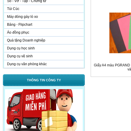
Sổ - Vở - Tập - Chứng từ
Túi Cúc
Máy đóng gáy lò xo
Bảng - Flipchart
Áo đồng phục
Quà tặng Doanh nghiệp
Dụng cụ học sinh
Dụng cụ vệ sinh
Dụng cụ văn phòng khác
Giấy A4 màu PGRAND m
và
THÔNG TIN CÔNG TY