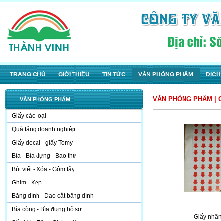
TRANG CHỦ
GIỚI THIỆU
TIN TỨC
VĂN PHÒNG PHẨM
DỊCH
VĂN PHÒNG PHẨM
| 
VĂN PHÒNG PHẨM
Giấy các loại
Quà tặng doanh nghiệp
Giấy decal - giấy Tomy
Bìa - Bìa đựng - Bao thư
Bút viết - Xóa - Gôm tẩy
Ghim - Kẹp
Băng dính - Dao cắt băng dính
Bìa còng - Bìa đựng hồ sơ
Giấy nhãn