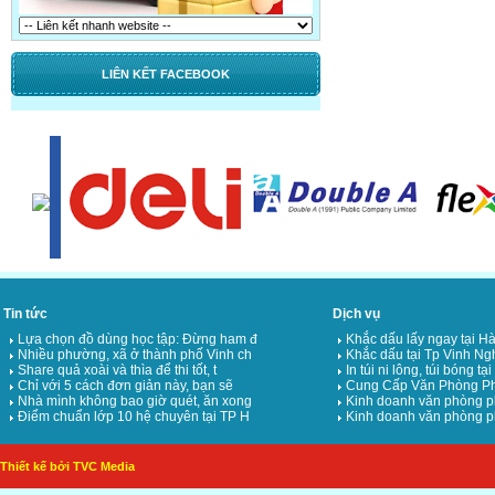
LIÊN KẾT FACEBOOK
Tin tức
Dịch vụ
Lựa chọn đồ dùng học tập: Đừng ham đ
Khắc dấu lấy ngay tại Hà
Nhiều phường, xã ở thành phố Vinh ch
Khắc dấu tại Tp Vinh Ng
Share quả xoài và thìa để thi tốt, t
In túi ni lông, túi bóng tạ
Chỉ với 5 cách đơn giản này, bạn sẽ
Cung Cấp Văn Phòng Ph
Nhà mình không bao giờ quét, ăn xong
Kinh doanh văn phòng p
Điểm chuẩn lớp 10 hệ chuyên tại TP H
Kinh doanh văn phòng p
Thiết kế bởi TVC Media