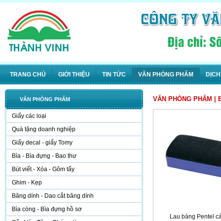
TRANG CHỦ
GIỚI THIỆU
TIN TỨC
VĂN PHÒNG PHẨM
DỊCH
VĂN PHÒNG PHẨM
| 
VĂN PHÒNG PHẨM
Giấy các loại
Quà tặng doanh nghiệp
Giấy decal - giấy Tomy
Bìa - Bìa đựng - Bao thư
Bút viết - Xóa - Gôm tẩy
Ghim - Kẹp
Băng dính - Dao cắt băng dính
Bìa còng - Bìa đựng hồ sơ
Lau bảng Pentel cá