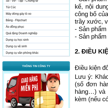
Sổ - Vở - Tập - Chứng từ
kế, nội dung
Túi Cúc
công bố của 
Máy đóng gáy lò xo
trầy xước, v
Bảng - Flipchart
Áo đồng phục
- Sản phẩm 
Quà tặng Doanh nghiệp
- Sản phẩm 
Dụng cụ học sinh
Dụng cụ vệ sinh
2. ĐIỀU KI
Dụng cụ văn phòng khác
Điều kiện đổ
THÔNG TIN CÔNG TY
Lưu ý: Khác
(số đơn hà
hàng…) và p
kèm (nếu có