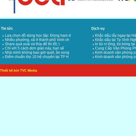
Tin tức
Dịch vụ
Lựa chọn đồ dùng học tập: Đừng ham đ
Khắc dấu lấy ngay tại Hà
Nhiều phường, xã ở thành phố Vinh ch
Khắc dấu tại Tp Vinh Ng
Share quả xoài và thìa để thi tốt, t
In túi ni lông, túi bóng tạ
Chỉ với 5 cách đơn giản này, bạn sẽ
Cung Cấp Văn Phòng Ph
Nhà mình không bao giờ quét, ăn xong
Kinh doanh văn phòng p
Điểm chuẩn lớp 10 hệ chuyên tại TP H
Kinh doanh văn phòng p
Thiết kế bởi TVC Media