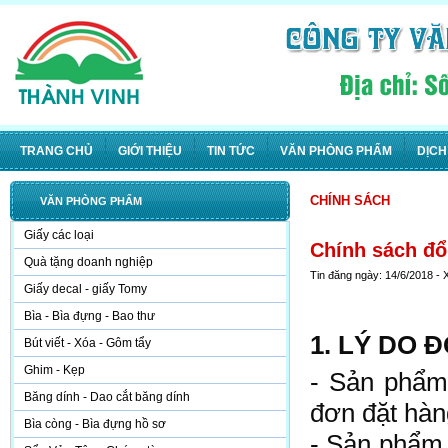
TRANG CHỦ
GIỚI THIỆU
TIN TỨC
VĂN PHÒNG PHẨM
DỊCH
CHÍNH SÁCH
VĂN PHÒNG PHẨM
Giấy các loại
Chính sách đổ
Quà tặng doanh nghiệp
Tin đăng ngày: 14/6/2018 -
Giấy decal - giấy Tomy
Bìa - Bìa đựng - Bao thư
1. LÝ DO 
Bút viết - Xóa - Gôm tẩy
Ghim - Kẹp
- Sản phẩm
Băng dính - Dao cắt băng dính
đơn đặt hàn
Bìa còng - Bìa đựng hồ sơ
- Sản phẩm b