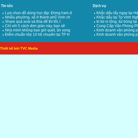
Tin tức
Dịch vụ
Lựa chọn đồ dùng học tập: Đừng ham đ
Khắc dấu lấy ngay tại Hà
Nhiều phường, xã ở thành phố Vinh ch
Khắc dấu tại Tp Vinh Ng
Share quả xoài và thìa để thi tốt, t
In túi ni lông, túi bóng tạ
Chỉ với 5 cách đơn giản này, bạn sẽ
Cung Cấp Văn Phòng Ph
Nhà mình không bao giờ quét, ăn xong
Kinh doanh văn phòng p
Điểm chuẩn lớp 10 hệ chuyên tại TP H
Kinh doanh văn phòng p
Thiết kế bởi TVC Media