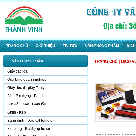
TRANG CHỦ
GIỚI THIỆU
TIN TỨC
VĂN PHÒNG PHẨM
DỊCH
VĂN PHÒNG PHẨM
TRANG CHỦ
|
DỊCH V
Giấy các loại
Quà tặng doanh nghiệp
Giấy decal - giấy Tomy
Bìa - Bìa đựng - Bao thư
Bút viết - Xóa - Gôm tẩy
Ghim - Kẹp
Băng dính - Dao cắt băng dính
Bìa còng - Bìa đựng hồ sơ