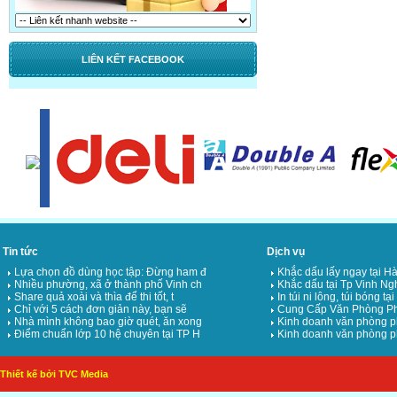
LIÊN KẾT FACEBOOK
Tin tức
Dịch vụ
Lựa chọn đồ dùng học tập: Đừng ham đ
Khắc dấu lấy ngay tại Hà
Nhiều phường, xã ở thành phố Vinh ch
Khắc dấu tại Tp Vinh Ng
Share quả xoài và thìa để thi tốt, t
In túi ni lông, túi bóng tạ
Chỉ với 5 cách đơn giản này, bạn sẽ
Cung Cấp Văn Phòng Ph
Nhà mình không bao giờ quét, ăn xong
Kinh doanh văn phòng p
Điểm chuẩn lớp 10 hệ chuyên tại TP H
Kinh doanh văn phòng p
Thiết kế bởi TVC Media