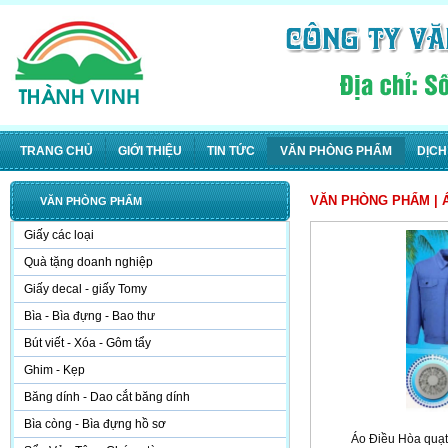
TRANG CHỦ
GIỚI THIỆU
TIN TỨC
VĂN PHÒNG PHẨM
DỊCH
VĂN PHÒNG PHẨM
| 
VĂN PHÒNG PHẨM
Giấy các loại
Quà tặng doanh nghiệp
Giấy decal - giấy Tomy
Bìa - Bìa đựng - Bao thư
Bút viết - Xóa - Gôm tẩy
Ghim - Kẹp
Băng dính - Dao cắt băng dính
Bìa còng - Bìa đựng hồ sơ
Áo Điều Hòa quạt