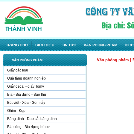
TRANG CHỦ
GIỚI THIỆU
TIN TỨC
VĂN PHÒNG PHẨM
DỊCH
Văn phòng phẩm
|
VĂN PHÒNG PHẨM
Giấy các loại
Quà tặng doanh nghiệp
Giấy decal - giấy Tomy
Bìa - Bìa đựng - Bao thư
Bút viết - Xóa - Gôm tẩy
Ghim - Kẹp
Băng dính - Dao cắt băng dính
Bìa còng - Bìa đựng hồ sơ