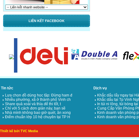
LIÊN KẾT FACEBOOK
Tin tức
Dịch vụ
Lựa chọn đồ dùng học tập: Đừng ham đ
Khắc dấu lấy ngay tại Hà
Nhiều phường, xã ở thành phố Vinh ch
Khắc dấu tại Tp Vinh Ng
Share quả xoài và thìa để thi tốt, t
In túi ni lông, túi bóng tạ
Chỉ với 5 cách đơn giản này, bạn sẽ
Cung Cấp Văn Phòng Ph
Nhà mình không bao giờ quét, ăn xong
Kinh doanh văn phòng p
Điểm chuẩn lớp 10 hệ chuyên tại TP H
Kinh doanh văn phòng p
Thiết kế bởi TVC Media