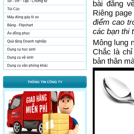
Sổ - Vở - Tập - Chứng từ
bài đăng vê
Túi Cúc
Riêng page kh
Máy đóng gáy lò xo
điểm cao tro
Bảng - Flipchart
các bạn thi t
Áo đồng phục
Mông lung như
Quà tặng Doanh nghiệp
Dụng cụ học sinh
Chắc là chi
Dụng cụ vệ sinh
bản thân mà
Dụng cụ văn phòng khác
THÔNG TIN CÔNG TY