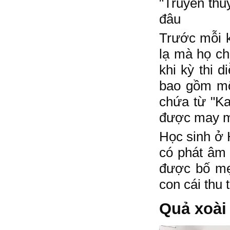
"Truyền thuyê
đâu
Trước mỗi ky
lạ mà họ 
khi kỳ thi 
bao gồm một
chứa từ "Ka
được may mắ
Học sinh ở
có phát âm 
được bố mẹ
con cái thu 
Quả xoài