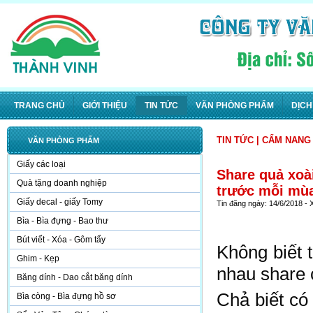
TRANG CHỦ
GIỚI THIỆU
TIN TỨC
VĂN PHÒNG PHẨM
DỊCH
TIN TỨC
|
CẨM NANG
VĂN PHÒNG PHẨM
Giấy các loại
Share quả xoài
Quà tặng doanh nghiệp
trước mỗi mùa
Giấy decal - giấy Tomy
Tin đăng ngày: 14/6/2018 -
Bìa - Bìa đựng - Bao thư
Bút viết - Xóa - Gôm tẩy
Không biết t
Ghim - Kẹp
nhau share ca
Băng dính - Dao cắt băng dính
Chả biết co
Bìa còng - Bìa đựng hồ sơ