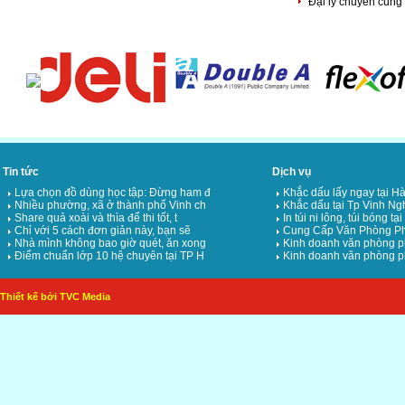
Đại lý chuyên cung
Tin tức
Dịch vụ
Lựa chọn đồ dùng học tập: Đừng ham đ
Khắc dấu lấy ngay tại Hà
Nhiều phường, xã ở thành phố Vinh ch
Khắc dấu tại Tp Vinh Ng
Share quả xoài và thìa để thi tốt, t
In túi ni lông, túi bóng tạ
Chỉ với 5 cách đơn giản này, bạn sẽ
Cung Cấp Văn Phòng Ph
Nhà mình không bao giờ quét, ăn xong
Kinh doanh văn phòng p
Điểm chuẩn lớp 10 hệ chuyên tại TP H
Kinh doanh văn phòng p
Thiết kế bởi TVC Media