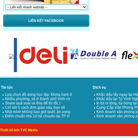
LIÊN KẾT FACEBOOK
Tin tức
Dịch vụ
Lựa chọn đồ dùng học tập: Đừng ham đ
Khắc dấu lấy ngay tại Hà
Nhiều phường, xã ở thành phố Vinh ch
Khắc dấu tại Tp Vinh Ng
Share quả xoài và thìa để thi tốt, t
In túi ni lông, túi bóng tạ
Chỉ với 5 cách đơn giản này, bạn sẽ
Cung Cấp Văn Phòng Ph
Nhà mình không bao giờ quét, ăn xong
Kinh doanh văn phòng p
Điểm chuẩn lớp 10 hệ chuyên tại TP H
Kinh doanh văn phòng p
Thiết kế bởi TVC Media