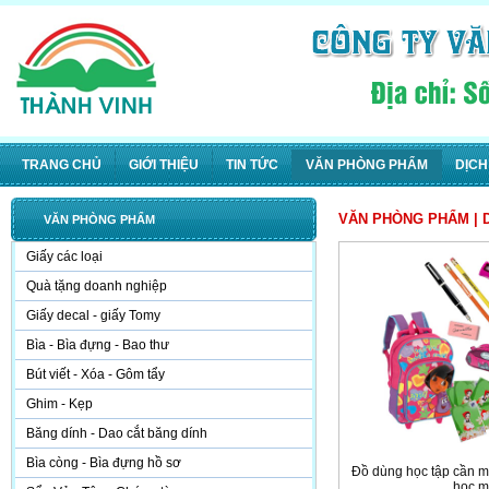
TRANG CHỦ
GIỚI THIỆU
TIN TỨC
VĂN PHÒNG PHẨM
DỊCH
VĂN PHÒNG PHẨM
| 
VĂN PHÒNG PHẨM
Giấy các loại
Quà tặng doanh nghiệp
Giấy decal - giấy Tomy
Bìa - Bìa đựng - Bao thư
Bút viết - Xóa - Gôm tẩy
Ghim - Kẹp
Băng dính - Dao cắt băng dính
Bìa còng - Bìa đựng hồ sơ
Đồ dùng học tập cần m
học m