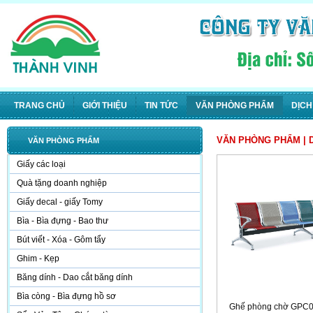
TRANG CHỦ
GIỚI THIỆU
TIN TỨC
VĂN PHÒNG PHẨM
DỊCH
VĂN PHÒNG PHẨM
| 
VĂN PHÒNG PHẨM
Giấy các loại
Quà tặng doanh nghiệp
Giấy decal - giấy Tomy
Bìa - Bìa đựng - Bao thư
Bút viết - Xóa - Gôm tẩy
Ghim - Kẹp
Băng dính - Dao cắt băng dính
Bìa còng - Bìa đựng hồ sơ
Ghế phòng chờ GPC0