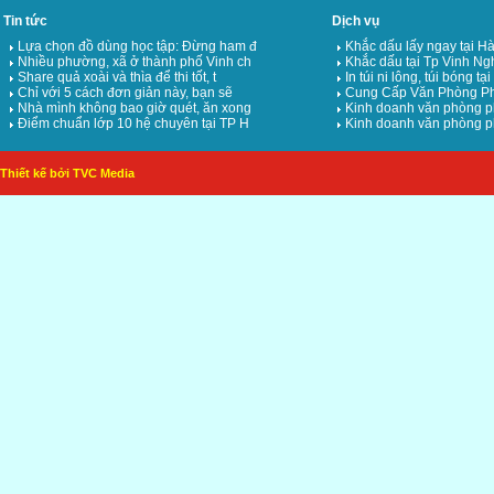
Tin tức
Dịch vụ
Lựa chọn đồ dùng học tập: Đừng ham đ
Khắc dấu lấy ngay tại Hà
Nhiều phường, xã ở thành phố Vinh ch
Khắc dấu tại Tp Vinh Ng
Share quả xoài và thìa để thi tốt, t
In túi ni lông, túi bóng tạ
Chỉ với 5 cách đơn giản này, bạn sẽ
Cung Cấp Văn Phòng Ph
Nhà mình không bao giờ quét, ăn xong
Kinh doanh văn phòng p
Điểm chuẩn lớp 10 hệ chuyên tại TP H
Kinh doanh văn phòng p
Thiết kế bởi TVC Media