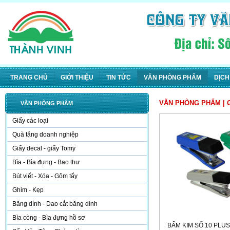
TRANG CHỦ
GIỚI THIỆU
TIN TỨC
VĂN PHÒNG PHẨM
DỊCH
VĂN PHÒNG PHẨM
| 
VĂN PHÒNG PHẨM
Giấy các loại
Quà tặng doanh nghiệp
Giấy decal - giấy Tomy
Bìa - Bìa đựng - Bao thư
Bút viết - Xóa - Gôm tẩy
Ghim - Kẹp
Băng dính - Dao cắt băng dính
Bìa còng - Bìa đựng hồ sơ
BẤM KIM SỐ 10 PLUS