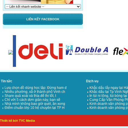
LIÊN KẾT FACEBOOK
Tin tức
Dịch vụ
Lựa chọn đồ dùng học tập: Đừng ham đ
Khắc dấu lấy ngay tại Hà
Nhiều phường, xã ở thành phố Vinh ch
Khắc dấu tại Tp Vinh Ng
Share quả xoài và thìa để thi tốt, t
In túi ni lông, túi bóng tạ
Chỉ với 5 cách đơn giản này, bạn sẽ
Cung Cấp Văn Phòng Ph
Nhà mình không bao giờ quét, ăn xong
Kinh doanh văn phòng p
Điểm chuẩn lớp 10 hệ chuyên tại TP H
Kinh doanh văn phòng p
Thiết kế bởi TVC Media