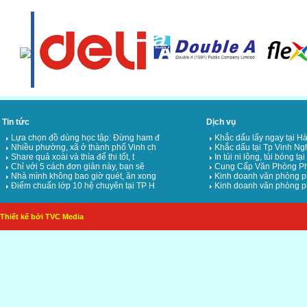
Tin tức
Dịch vụ
Lựa chọn đồ dùng học tập: Đừng ham đ
Khắc dấu lấy ngay tại Hà
Nhiều phường, xã ở thành phố Vinh ch
Khắc dấu tại Tp Vinh Ng
Share quả xoài và thìa để thi tốt, t
In túi ni lông, túi bóng tạ
Chỉ với 5 cách đơn giản này, bạn sẽ
Cung Cấp Văn Phòng Ph
Nhà mình không bao giờ quét, ăn xong
Kinh doanh văn phòng p
Điểm chuẩn lớp 10 hệ chuyên tại TP H
Kinh doanh văn phòng p
Thiết kế bởi TVC Media