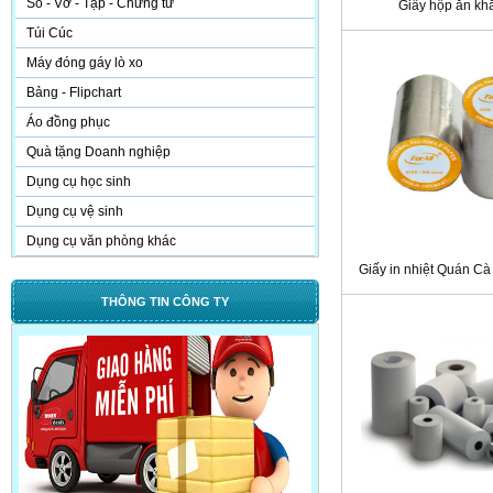
Sổ - Vở - Tập - Chứng từ
Giấy hộp ăn kh
Túi Cúc
Máy đóng gáy lò xo
Bảng - Flipchart
Áo đồng phục
Quà tặng Doanh nghiệp
Dụng cụ học sinh
Dụng cụ vệ sinh
Dụng cụ văn phòng khác
Giấy in nhiệt Quán Cà 
THÔNG TIN CÔNG TY