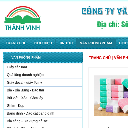
TRANG CHỦ
GIỚI THIỆU
TIN TỨC
VĂN PHÒNG PHẨM
DỊCH
VĂN PHÒNG PHẨM
TRANG CHỦ
|
VĂN P
Giấy các loại
Quà tặng doanh nghiệp
Giấy decal - giấy Tomy
Bìa - Bìa đựng - Bao thư
Bút viết - Xóa - Gôm tẩy
Ghim - Kẹp
Băng dính - Dao cắt băng dính
Bìa còng - Bìa đựng hồ sơ