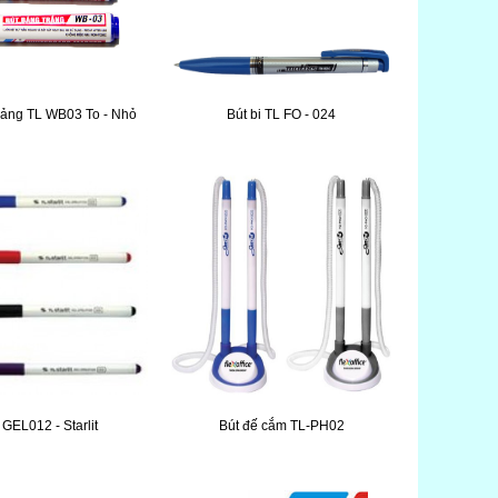
 bảng TL WB03 To - Nhỏ
Bút bi TL FO - 024
 GEL012 - Starlit
Bút đế cắm TL-PH02