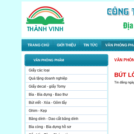
TRANG CHỦ
GIỚI THIỆU
TIN TỨC
VĂN PHÒNG PH
VĂN PHÒ
VĂN PHÒNG PHẨM
Giấy các loại
BÚT L
Quà tặng doanh nghiệp
Tin đăng ngà
Giấy decal - giấy Tomy
Bìa - Bìa đựng - Bao thư
Bút viết - Xóa - Gôm tẩy
Ghim - Kẹp
Băng dính - Dao cắt băng dính
Bìa còng - Bìa đựng hồ sơ