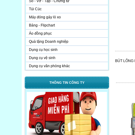
Sổ - Vở - Tập - Chứng từ
Túi Cúc
Máy đóng gáy lò xo
Bảng - Flipchart
Áo đồng phục
Quà tặng Doanh nghiệp
Dụng cụ học sinh
Dụng cụ vệ sinh
BÚT LÔNG D
Dụng cụ văn phòng khác
THÔNG TIN CÔNG TY