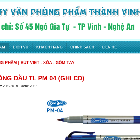
ẨM
DỊCH VỤ
KHÁCH HÀNG
CHÍNH SÁCH
LIÊN HỆ
NG PHẨM
|
BÚT VIẾT - XÓA - GÔM TẨY
ÔNG DẦU TL PM 04 (GHI CD)
y: 20/6/2018 - Xem: 2062