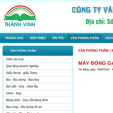
TRANG CHỦ
GIỚI THIỆU
TIN TỨC
VĂN PHÒNG PHẨM
DỊCH
VĂN PHÒNG PHẨM
|
VĂN PHÒNG PHẨM
Giấy các loại
MÁY ĐÓNG GÁY
Quà tặng doanh nghiệp
Tin đăng ngày: 26/6/2018 -
Giấy decal - giấy Tomy
Bìa - Bìa đựng - Bao thư
Bút viết - Xóa - Gôm tẩy
Ghim - Kẹp
Băng dính - Dao cắt băng dính
Bìa còng - Bìa đựng hồ sơ