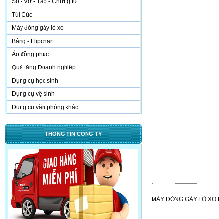
Sổ - Vở - Tập - Chứng từ
Túi Cúc
Máy đóng gáy lò xo
Bảng - Flipchart
Áo đồng phục
Quà tặng Doanh nghiệp
Dụng cụ học sinh
Dụng cụ vệ sinh
Dụng cụ văn phòng khác
THÔNG TIN CÔNG TY
MÁY ĐÓNG GÁY LÒ XO K