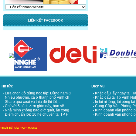
LIÊN KẾT FACEBOOK
Tin tức
Dịch vụ
Lựa chọn đồ dùng học tập: Đừng ham đ
Khắc dấu lấy ngay tại Hà
Nhiều phường, xã ở thành phố Vinh ch
Khắc dấu tại Tp Vinh Ng
Share quả xoài và thìa để thi tốt, t
In túi ni lông, túi bóng tạ
Chỉ với 5 cách đơn giản này, bạn sẽ
Cung Cấp Văn Phòng Ph
Nhà mình không bao giờ quét, ăn xong
Kinh doanh văn phòng p
Điểm chuẩn lớp 10 hệ chuyên tại TP H
Kinh doanh văn phòng p
Thiết kế bởi TVC Media